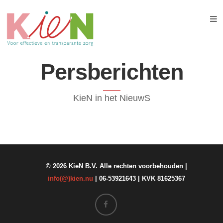
KieN-
VIP
Persberichten
Informatie
voor
verwijzers
KieN in het NieuwS
>
Consultatie
en advies
Second
© 2026 KieN B.V. Alle rechten voorbehouden |
opinion
info(@)kien.nu
| 06-53921643 | KVK 81625367
Vroegdetectie