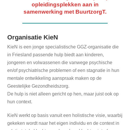
opleidingsplekken aan in
GZ-
samenwerking met BuurtzorgT.
Psycholoog
Kind en
Jeugd
Sneek
Organisatie KieN
KieN is een jonge specialistische GGZ-organisatie die
Vacature
Verpleegkundig
in Friesland passende hulp biedt aan kinderen,
Specialist GGZ
jongeren en volwassenen die vanwege psychische
en/of psychiatrische problemen of een stagnatie in hun
Vacature
mentale ontwikkeling aanspraak maken op de
GZ
Geestelijke Gezondheidszorg.
Psycholoog
De hulp is niet alleen gericht op hen, maar juist ook op
Vacatures
hun context.
KieN
KieN werkt op basis vanuit een holistische visie, waarbij
Harlingen
gekeken wordt naar het eigen individu en de context in
Vacature