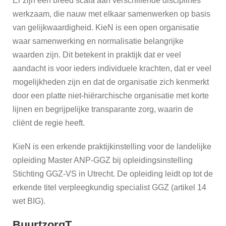
Er zijn een breed scala aan verschillende disciplines
Heerenveen
werkzaam, die nauw met elkaar samenwerken op basis
van gelijkwaardigheid. KieN is een open organisatie
GZ
waar samenwerking en normalisatie belangrijke
Psycholoog
waarden zijn. Dit betekent in praktijk dat er veel
Volwassenen
aandacht is voor ieders individuele krachten, dat er veel
en/of K&J
mogelijkheden zijn en dat de organisatie zich kenmerkt
Systeemtherapeut
door een platte niet-hiërarchische organisatie met korte
lijnen en begrijpelijke transparante zorg, waarin de
Master
cliënt de regie heeft.
Opleiding
Verpleegkundig
KieN is een erkende praktijkinstelling voor de landelijke
Specialist GGZ
opleiding Master ANP-GGZ bij opleidingsinstelling
Stichting GGZ-VS in Utrecht. De opleiding leidt op tot de
Verpleegkundig
erkende titel verpleegkundig specialist GGZ (artikel 14
Specialisten
GGZ
wet BIG).
BuurtzorgT