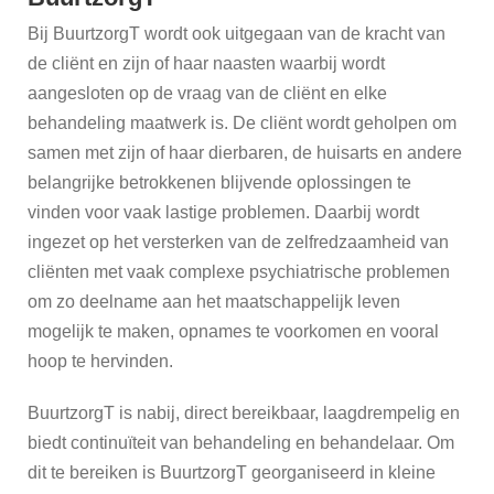
KieN-
Bij BuurtzorgT wordt ook uitgegaan van de kracht van
PleiN
de cliënt en zijn of haar naasten waarbij wordt
aangesloten op de vraag van de cliënt en elke
Effectief
behandeling maatwerk is. De cliënt wordt geholpen om
behandelplan
samen met zijn of haar dierbaren, de huisarts en andere
Elementen
belangrijke betrokkenen blijvende oplossingen te
vinden voor vaak lastige problemen. Daarbij wordt
Evenementen
ingezet op het versterken van de zelfredzaamheid van
cliënten met vaak complexe psychiatrische problemen
Groepen
om zo deelname aan het maatschappelijk leven
mogelijk te maken, opnames te voorkomen en vooral
Nieuws
hoop te hervinden.
BuurtzorgT is nabij, direct bereikbaar, laagdrempelig en
KieN-
biedt continuïteit van behandeling en behandelaar. Om
BrieF
dit te bereiken is BuurtzorgT georganiseerd in kleine