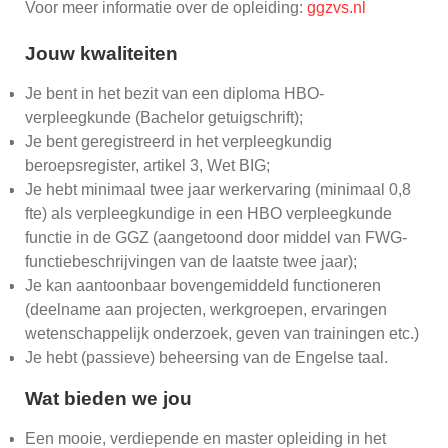
Voor meer informatie over de opleiding:
Privacy
ggzvs.nl
Verklaring
Jouw kwaliteiten
Kwaliteitsstatuut
Je bent in het bezit van een diploma HBO-
verpleegkunde (Bachelor getuigschrift);
Clientenraad
Je bent geregistreerd in het verpleegkundig
beroepsregister, artikel 3, Wet BIG;
Klachtenregeling
Je hebt minimaal twee jaar werkervaring (minimaal 0,8
fte) als verpleegkundige in een HBO verpleegkunde
functie in de GGZ (aangetoond door middel van FWG-
Aanbod
functiebeschrijvingen van de laatste twee jaar);
Elementen
Je kan aantoonbaar bovengemiddeld functioneren
(deelname aan projecten, werkgroepen, ervaringen
Academie
wetenschappelijk onderzoek, geven van trainingen etc.)
Je hebt (passieve) beheersing van de Engelse taal.
Wat bieden we jou
Contact
Een mooie, verdiepende en master opleiding in het
KieN