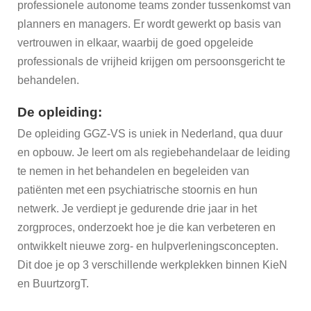
professionele autonome teams zonder tussenkomst van
planners en managers. Er wordt gewerkt op basis van
KieN-
Info
vertrouwen in elkaar, waarbij de goed opgeleide
professionals de vrijheid krijgen om persoonsgericht te
Voor
behandelen.
wie?
De opleiding:
Aanmelden
De opleiding GGZ-VS is uniek in Nederland, qua duur
Kinderen
en opbouw. Je leert om als regiebehandelaar de leiding
en
te nemen in het behandelen en begeleiden van
Jongeren
patiënten met een psychiatrische stoornis en hun
Aanmelden
netwerk. Je verdiept je gedurende drie jaar in het
Volwassenen
zorgproces, onderzoekt hoe je die kan verbeteren en
ontwikkelt nieuwe zorg- en hulpverleningsconcepten.
Vergoeding
Dit doe je op 3 verschillende werkplekken binnen KieN
en BuurtzorgT.
Wachttijd