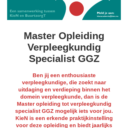
In Beeld – Een
ervaringsgerichte
benadering
Master Opleiding
Zelfhulp
Verpleegkundig
YOGA
Specialist GGZ
KieN-
Team
Ben jij een enthousiaste
verpleegkundige, die zoekt naar
Vacatures
uitdaging en verdieping binnen het
domein verpleegkunde, dan is de
Vacature
Master opleiding tot verpleegkundig
Bestuurssecretaris
specialist GGZ mogelijk iets voor jou.
(via VOOR)
KieN is een erkende praktijkinstelling
voor deze opleiding en biedt jaarlijks
Vacature