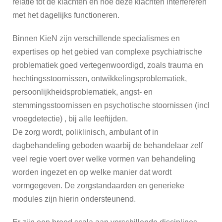
relatie tot de klachten en hoe deze klachten interfereren
GZ-
met het dagelijks functioneren.
Psycholoog
Kind en
Binnen KieN zijn verschillende specialismes en
Jeugd
expertises op het gebied van complexe psychiatrische
problematiek goed vertegenwoordigd, zoals trauma en
Klinisch
hechtingsstoornissen, ontwikkelingsproblematiek,
psycholoog
persoonlijkheidsproblematiek, angst- en
Kind &
Jeugd
stemmingsstoornissen en psychotische stoornissen (incl
vroegdetectie) , bij alle leeftijden.
Klinisch
De zorg wordt, poliklinisch, ambulant of in
psycholoog
dagbehandeling geboden waarbij de behandelaar zelf
Volwassen
veel regie voert over welke vormen van behandeling
& Ouderen
worden ingezet en op welke manier dat wordt
GZ-
vormgegeven. De zorgstandaarden en generieke
psycholoog
modules zijn hierin ondersteunend.
Kind en
Jeugd