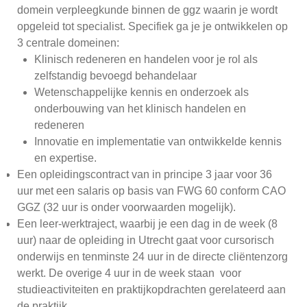
domein verpleegkunde binnen de ggz waarin je wordt
Harlingen
opgeleid tot specialist. Specifiek ga je je ontwikkelen op
3 centrale domeinen:
KieN
Klinisch redeneren en handelen voor je rol als
Heerenveen
zelfstandig bevoegd behandelaar
Wetenschappelijke kennis en onderzoek als
KieN
onderbouwing van het klinisch handelen en
Leeuwarden
redeneren
KieN
Innovatie en implementatie van ontwikkelde kennis
Sneek
en expertise.
Een opleidingscontract van in principe 3 jaar voor 36
KieN VIP
uur met een salaris op basis van FWG 60 conform CAO
Heerenveen
GGZ (32 uur is onder voorwaarden mogelijk).
Een leer-werktraject, waarbij je een dag in de week (8
KieN VIP
uur) naar de opleiding in Utrecht gaat voor cursorisch
Leeuwarden
onderwijs en tenminste 24 uur in de directe cliëntenzorg
werkt. De overige 4 uur in de week staan voor
Persberichten
studieactiviteiten en praktijkopdrachten gerelateerd aan
de praktijk.